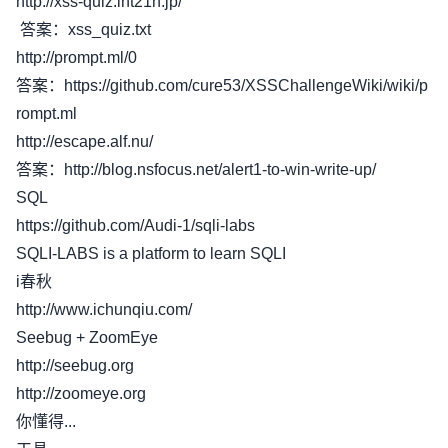
http://xss-quiz.int21h.jp/
答案：xss_quiz.txt
http://prompt.ml/0
答案：https://github.com/cure53/XSSChallengeWiki/wiki/p
rompt.ml
http://escape.alf.nu/
答案：http://blog.nsfocus.net/alert1-to-win-write-up/
SQL
https://github.com/Audi-1/sqli-labs
SQLI-LABS is a platform to learn SQLI
i春秋
http://www.ichunqiu.com/
Seebug + ZoomEye
http://seebug.org
http://zoomeye.org
你懂得...