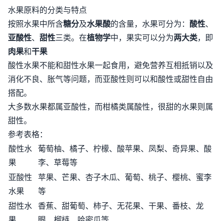
水果原料的分类与特点
按照水果中所含
糖分
及
水果酸
的含量，水果可分为：
酸性
、
亚酸性
、
甜性
三类。在
植物学
中，果实可以分为
两大类
，即
肉果
和
干果
酸性水果不能和甜性水果一起食用，避免营养互相抵销以及
消化不良、胀气等问题，而亚酸性则可以和酸性或甜性自由
搭配。
大多数水果都属亚酸性，而柑橘类属酸性，很甜的水果则属
甜性。
参考表格：
酸性水
葡萄柚、橘子、柠檬、酸苹果、凤梨、奇异果、酸
果
李、草莓等
亚酸性
苹果、芒果、杏子木瓜、葡萄、桃子、樱桃、蜜李
水果
等
甜性水
香蕉、甜葡萄、柿子、无花果、干果、番枝、龙
果
眼、榴梿、哈密瓜等