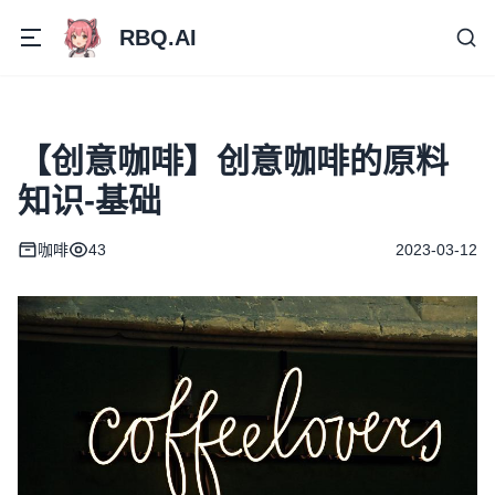
RBQ.AI
【创意咖啡】创意咖啡的原料
知识-基础
咖啡
43
2023-03-12