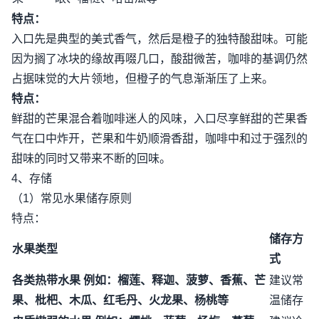
特点：
入口先是典型的美式香气，然后是橙子的独特酸甜味。可能
因为搁了冰块的缘故再啜几口，酸甜微苦，咖啡的基调仍然
占据味觉的大片领地，但橙子的气息渐渐压了上来。
特点：
鲜甜的芒果混合着咖啡迷人的风味，入口尽享鲜甜的芒果香
气在口中炸开，芒果和牛奶顺滑香甜，咖啡中和过于强烈的
甜味的同时又带来不断的回味。
4、存储
（1）常见水果储存原则
特点：
储存方
水果类型
式
各类热带水果
例如：榴莲、释迦、菠萝、香蕉、芒
建议常
果、枇杷、木瓜、红毛丹、火龙果、杨桃等
温储存