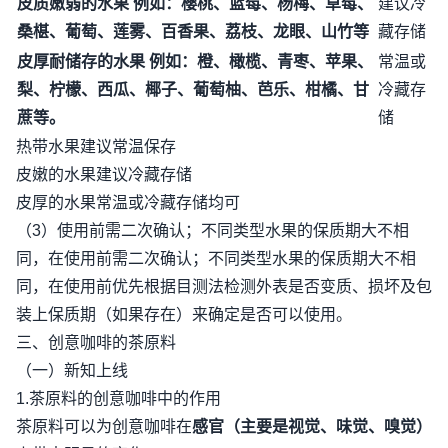
皮质嫩弱
的水果
例如：樱桃、蓝莓、杨梅、草莓、
建议冷
桑椹、葡萄、莲雾、百香果、荔枝、龙眼、山竹等
藏存储
皮厚耐储存
的水果
例如：橙、橄榄、青枣、苹果、
常温或
梨、柠檬、西瓜、椰子、葡萄柚、芭乐、柑橘、甘
冷藏存
蔗等。
储
热带水果建议常温保存
皮嫩的水果建议冷藏存储
皮厚的水果常温或冷藏存储均可
（3）使用前需二次确认；不同类型水果的保质期大不相
同，在使用前需二次确认；不同类型水果的保质期大不相
同，在使用前优先根据目测法检测外表是否变质、损坏及包
装上保质期（如果存在）来确定是否可以使用。
三、创意咖啡的茶原料
（一）新知上线
1.茶原料的创意咖啡中的作用
茶原料可以为创意咖啡在
感官（主要是视觉、味觉、嗅觉）