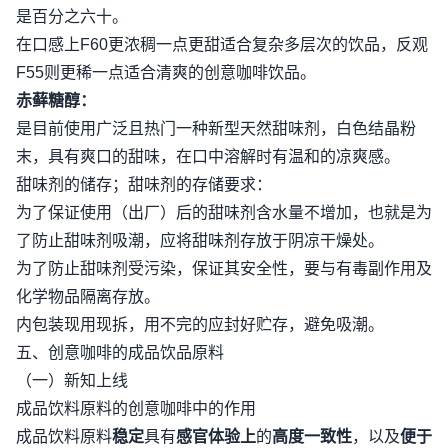
是百分之六十。
在口感上F60更浓稠一点更甜适合复杂多层次的饮品，反观
F55则更稀一点适合清爽的创意咖啡饮品。
赤藓糖醇：
是目前使用广泛且热门一种新型天然甜味剂，白色结晶粉
末，具有爽口的甜味，在口中溶解时有温和的凉爽感。
甜味剂的储存；甜味剂的存储要求：
为了保证使用（出厂）后的甜味剂含水量不增加，也就是为
了防止甜味剂吸潮，应将甜味剂存放于阴凉干燥处。
为了防止甜味剂受污染，保证其安全性，要与有毒副作用及
化学物品隔离存放。
内包装现用现拆，用不完的应封好贮存，避免吸潮。
五、创意咖啡的成品饮品原料
（一）新知上线
成品饮料原料的创意咖啡中的作用
成品饮料原料
稳定
具有
感官体验上
的
高度一致性
，以及
便于