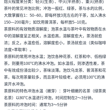
焙火程度来分类：轻火(生茶) 、中火(半熟茶) 、重火(熟茶)
茶叶的常见冲泡比例；冲泡一般红、绿茶，茶与水的比例，
大致掌握在1：50--60，即每杯放3克左右的干茶，加入沸水
150—200毫升；如饮用普洱茶，每杯放5--10克。
茶原料的有效物质溶解度；泡茶水温与茶叶中有效物质在水
中的溶解度呈正相关，水温愈高，溶解度愈大，茶汤就愈
浓；反之，水温愈低，溶解度愈小，茶汤就愈淡（类似咖啡
浓度+萃取率）。
茶原料的常用冲泡水温；泡饮各种花茶、红茶和中、低档绿
茶，则要用100℃的沸水冲泡。如水温低，则渗透性差，茶
中有效成份浸出较少，茶味淡薄。泡饮乌龙茶、普洱茶和花
茶，每次用茶量较多，而且茶叶较极老，必须用100℃的沸
滚开水冲泡。
茶原料的特色冲泡水温（嫩芽）：芽叶细嫩的名茶（绿茶类
名茶）以80℃水温进行冲泡，时间控制在2～3分钟。
茶原料的冲泡时间：通常为3～5分钟