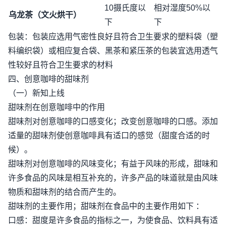
10摄氏度以
相对湿度50%以
乌龙茶（文火烘干）
下
下
包装：包装应选用气密性良好且符合卫生要求的塑料袋（塑
料编织袋）或相应复合袋、黑茶和紧压茶的包装宜选用透气
性较好且符合卫生要求的材料
四、创意咖啡的甜味剂
（一）新知上线
甜味剂在创意咖啡中的作用
甜味剂对创意咖啡的口感变化；改变创意咖啡的口感。添加
适量的甜味剂使创意咖啡具有适口的感觉（甜度合适的时
候）。
甜味剂对创意咖啡的风味变化；有益于风味的形成，甜味和
许多食品的风味是相互补充的，许多产品的味道就是由风味
物质和甜味剂的结合而产生的。
甜味剂的主要作用；甜味剂在食品中的主要作用如下 ：
口感：甜度是许多食品的指标之一，为使食品、饮料具有适