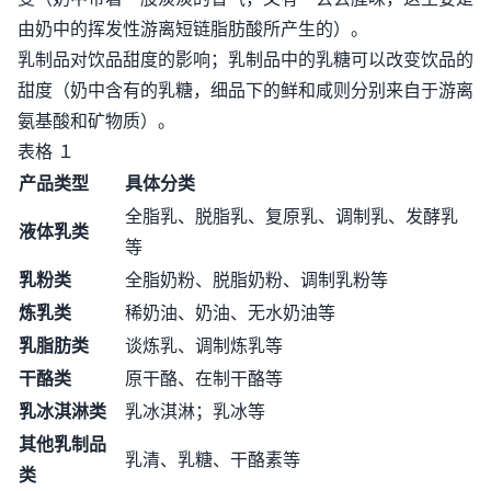
由奶中的挥发性游离短链脂肪酸所产生的）。
乳制品对饮品甜度的影响；乳制品中的乳糖可以改变饮品的
甜度（奶中含有的乳糖，细品下的鲜和咸则分别来自于游离
氨基酸和矿物质）。
表格 １
产品类型
具体分类
全脂乳、脱脂乳、复原乳、调制乳、发酵乳
液体乳类
等
乳粉类
全脂奶粉、脱脂奶粉、调制乳粉等
炼乳类
稀奶油、奶油、无水奶油等
乳脂肪类
谈炼乳、调制炼乳等
干酪类
原干酪、在制干酪等
乳冰淇淋类
乳冰淇淋；乳冰等
其他乳制品
乳清、乳糖、干酪素等
类