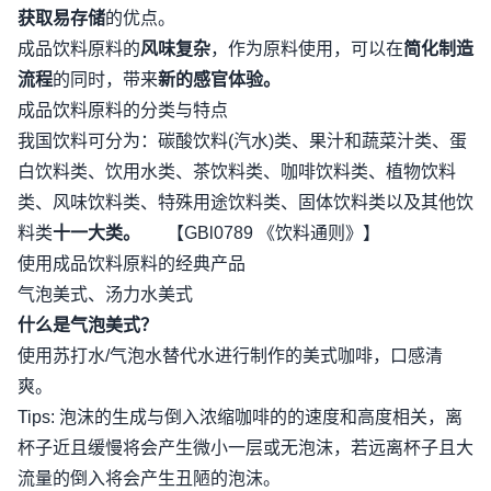
获取易存储
的优点。
成品饮料原料的
风味复杂
，作为原料使用，可以在
简化制造
流程
的同时，带来
新的感官体验。
成品饮料原料的分类与特点
我国饮料可分为：碳酸饮料(汽水)类、果汁和蔬菜汁类、蛋
白饮料类、饮用水类、茶饮料类、咖啡饮料类、植物饮料
类、风味饮料类、特殊用途饮料类、固体饮料类以及其他饮
料类
十一大类。
【GBl0789 《饮料通则》】
使用成品饮料原料的经典产品
气泡美式、汤力水美式
什么是气泡美式？
使用苏打水/气泡水替代水进行制作的美式咖啡，口感清
爽。
Tips: 泡沫的生成与倒入浓缩咖啡的的速度和高度相关，离
杯子近且缓慢将会产生微小一层或无泡沫，若远离杯子且大
流量的倒入将会产生丑陋的泡沫。