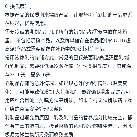
6 摄氏度）。
根据产品的保质期来摆放产品，让那些提前到期的产品更近
在咫尺，优先使用。
需要冷藏的乳制品；几乎所有的奶制品都需要存放在冰箱
里。 不包括奶粉产品，以及可以储存在食品柜中的UHT(超
高温)产品或需要储存在冰箱中的冰淇淋等产品。
常用液体乳的存储方式；常见的巴氏杀菌乳/高温灭菌乳/新
鲜乳制品，需要在低温冷藏存储（4 ～ 6 摄氏度），只能保
存3~10天，最多16天
乳制品存储的意外情况；如出现意外的储存情况（温度变
化），可能导致保质期“大打折扣”，最终确认乳制品是否可
用应结合目测、鼻嗅方法来确认。如果自行无法确认请寻找
门店的食品安全管理员帮助
乳制品过期变质原因：乳及乳制品的营养成分比较完全，都
含有丰富的蛋白质、极易吸收的钙和完全的维生素等，因此
极易为微生物所污染而腐败变质。