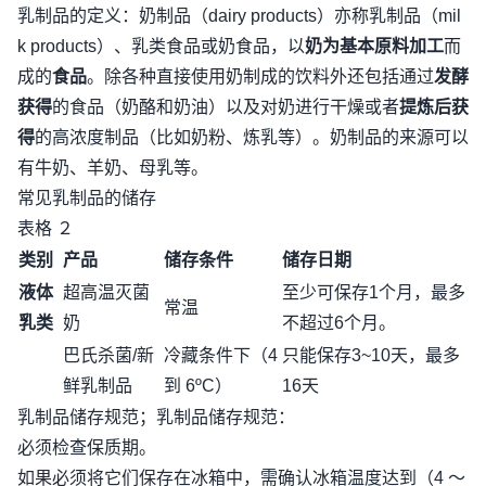
乳制品的定义：奶制品（dairy products）亦称乳制品（mil
k products）、乳类食品或奶食品，以
奶为基本原料加工
而
成的
食品
。除各种直接使用奶制成的饮料外还包括通过
发酵
获得
的食品（奶酪和奶油）以及对奶进行干燥或者
提炼后获
得
的高浓度制品（比如奶粉、炼乳等）。奶制品的来源可以
有牛奶、羊奶、母乳等。
常见乳制品的储存
表格 ２
类别
产品
储存条件
储存日期
液体
超高温灭菌
至少可保存1个月，最多
常温
乳类
奶
不超过6个月。
巴氏杀菌/新
冷藏条件下（4
只能保存3~10天，最多
鲜乳制品
到 6ºC）
16天
乳制品储存规范；乳制品储存规范：
必须检查保质期。
如果必须将它们保存在冰箱中，需确认冰箱温度达到（4 ～