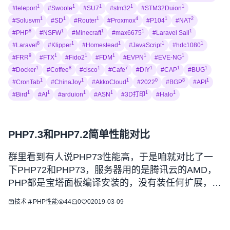
1
1
1
1
1
#teleport
#Swoole
#SU7
#stm32
#STM32Duion
1
1
1
4
1
2
#Solusvm
#SD
#Router
#Proxmox
#P104
#NAT
8
1
1
1
1
#PHP
#NSFW
#Minecraft
#max6675
#Laravel Sail
8
1
1
1
1
#Laravel
#Klipper
#Homestead
#JavaScript
#hdc1080
9
1
1
1
1
1
#FRR
#FTX
#Fido2
#FDM
#EVPN
#EVE-NG
1
8
1
7
1
1
1
#Docker
#Coffee
#cisco
#Cafe
#DIY
#CAP
#BUG
1
1
1
0
8
1
#CronTab
#ChinaJoy
#AkkoCloud
#2022
#BGP
#API
1
1
1
1
1
1
#Bird
#AI
#arduion
#ASN
#3D打印
#Halo
PHP7.3和PHP7.2简单性能对比
群里看到有人说PHP73性能高，于是咱就对比了一
下PHP72和PHP73，服务器用的是腾讯云的AMD，
PHP都是宝塔面板编译安装的，没有装任何扩展，参
数也没调优，下面请看图。 测试文件使用的是
技术
PHP
性能
44
0
0
2019-03-09
PHP72，Zend的micro_bench（PHP73的测试文件
在PHP72跑不了，所以统一使用PHP72