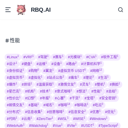
RBQ.AI
性能
1
1
1
1
1
1
1
#Linux
#VRF
#驾驶
#赛车
#光模块
#CVA
#软件工程
1
1
1
1
2
1
#设计
#键盘
#运维
#设备
#路由
#计算机科学
1
0
1
0
12
#身份验证
#购物
#翼龙
#虚拟货币 USDT
#网络
1
1
2
1
3
1
#虚拟货币
#虚拟化
#站点公告
#痛车
#理论
#生活
1
1
1
0
1
1
1
#爆炸
#烘培
#温度获取
#激情交友
#灵车
#整机
#换脸
1
1
1
1
1
1
1
#星巴克
#机柜
#技术
#意式咖啡
#想法
#性能
#总结
1
2
1
0
1
1
1
#性价比
#幻想
#年报
#心塞
#干货
#宝塔
#安全密钥
1
1
1
14
1
0
#姬情交友
#基础
#域名
#咖啡
#咖啡店
#吃瓜
1
1
1
2
1
1
#分布式
#信息收集
#创意咖啡
#信息安全
#优惠
#优化
1
1
1
1
1
1
#代码
#云南
#ZeroTier
#WSL
#WISE
#Windows
1
1
1
1
1
1
#WebAuth
#Watchdog
#Vue
#Vite
#USDT
#TypeScript