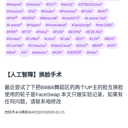
1
1
1
1
1
#teleport
#Swoole
#SU7
#stm32
#STM32Duion
1
1
1
4
1
2
#Solusvm
#SD
#Router
#Proxmox
#P104
#NAT
8
1
1
1
1
#PHP
#NSFW
#Minecraft
#max6675
#Laravel Sail
8
1
1
1
1
#Laravel
#Klipper
#Homestead
#JavaScript
#hdc1080
9
1
1
1
1
1
#FRR
#FTX
#Fido2
#FDM
#EVPN
#EVE-NG
1
8
1
7
1
1
1
#Docker
#Coffee
#cisco
#Cafe
#DIY
#CAP
#BUG
1
1
1
0
8
1
#CronTab
#ChinaJoy
#AkkoCloud
#2022
#BGP
#API
1
1
1
1
1
1
#Bird
#AI
#arduion
#ASN
#3D打印
#Halo
【人工智障】换脸手术
最近尝试了下把BiliBili舞蹈区的两个UP主的脸互换脸
使用的轮子是FaceSwap 本文只做实验记录，如果有
任何问题，请联系咱修改
技术
AI
换脸
43
0
0
2020-02-21