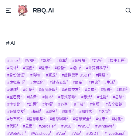
RBQ.AI
AI
1
1
1
1
1
1
1
#Linux
#VRF
#驾驶
#赛车
#光模块
#CVA
#软件工程
1
1
1
1
2
1
#设计
#键盘
#运维
#设备
#路由
#计算机科学
1
0
1
0
12
#身份验证
#购物
#翼龙
#虚拟货币 USDT
#网络
1
1
2
1
3
1
#虚拟货币
#虚拟化
#站点公告
#痛车
#理论
#生活
1
1
1
0
1
1
1
#爆炸
#烘培
#温度获取
#激情交友
#灵车
#整机
#换脸
1
1
1
1
1
1
1
#星巴克
#机柜
#技术
#意式咖啡
#想法
#性能
#总结
1
2
1
0
1
1
1
#性价比
#幻想
#年报
#心塞
#干货
#宝塔
#安全密钥
1
1
1
14
1
0
#姬情交友
#基础
#域名
#咖啡
#咖啡店
#吃瓜
1
1
1
2
1
1
#分布式
#信息收集
#创意咖啡
#信息安全
#优惠
#优化
1
1
1
1
1
1
#代码
#云南
#ZeroTier
#WSL
#WISE
#Windows
1
1
1
1
1
1
#WebAuth
#Watchdog
#Vue
#Vite
#USDT
#TypeScript