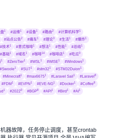
1
1
1
2
1
键盘
#运维
#设备
#路由
#计算机科学
2
1
3
1
1
#站点公告
#痛车
#理论
#生活
#爆炸
1
1
1
1
1
#技术
#意式咖啡
#想法
#性能
#总结
1
1
14
1
0
#基础
#域名
#咖啡
#咖啡店
#吃瓜
1
1
1
1
1
南
#ZeroTier
#WSL
#WISE
#Windows
1
1
1
1
#Swoole
#SU7
#stm32
#STM32Duion
1
1
1
8
#Minecraft
#max6675
#Laravel Sail
#Laravel
1
1
1
1
8
#FDM
#EVPN
#EVE-NG
#Docker
#Coffee
1
0
8
1
1
1
ud
#2022
#BGP
#API
#Bird
#AI
点 机器故障，任务停止调度，甚至crontab
器 执行器 常见开源项目 全是JAVA编写