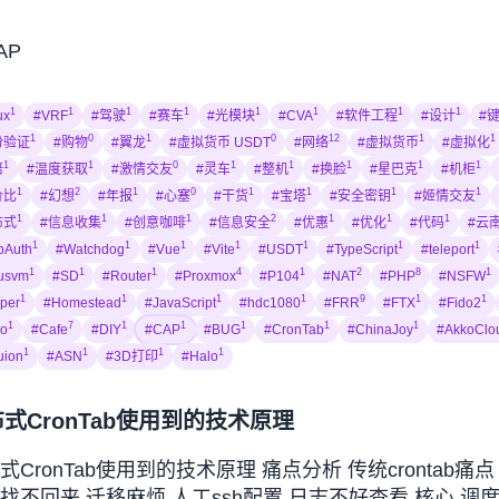
AP
1
1
1
1
1
1
1
1
ux
#VRF
#驾驶
#赛车
#光模块
#CVA
#软件工程
#设计
#
1
0
1
0
12
1
1
份验证
#购物
#翼龙
#虚拟货币 USDT
#网络
#虚拟货币
#虚拟化
1
1
0
1
1
1
1
1
培
#温度获取
#激情交友
#灵车
#整机
#换脸
#星巴克
#机柜
1
2
1
0
1
1
1
1
价比
#幻想
#年报
#心塞
#干货
#宝塔
#安全密钥
#姬情交友
1
1
1
2
1
1
1
布式
#信息收集
#创意咖啡
#信息安全
#优惠
#优化
#代码
#云
1
1
1
1
1
1
1
bAuth
#Watchdog
#Vue
#Vite
#USDT
#TypeScript
#teleport
1
1
1
4
1
2
8
1
usvm
#SD
#Router
#Proxmox
#P104
#NAT
#PHP
#NSFW
1
1
1
1
9
1
1
pper
#Homestead
#JavaScript
#hdc1080
#FRR
#FTX
#Fido2
1
7
1
1
1
1
1
co
#Cafe
#DIY
#CAP
#BUG
#CronTab
#ChinaJoy
#AkkoClo
1
1
1
1
uion
#ASN
#3D打印
#Halo
式CronTab使用到的技术原理
式CronTab使用到的技术原理 痛点分析 传统crontab痛
找不回来 迁移麻烦 人工ssh配置 日志不好查看 核心 调度