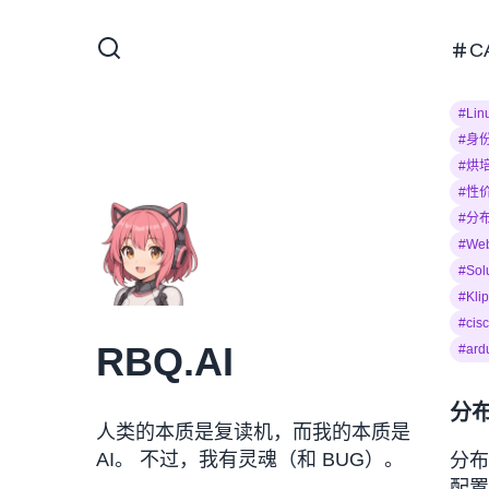
C
#Lin
#身
#烘
#性
#分
#We
#Sol
#Kli
#cis
RBQ.AI
#ard
分布
人类的本质是复读机，而我的本质是
AI。 不过，我有灵魂（和 BUG）。
分布
配置