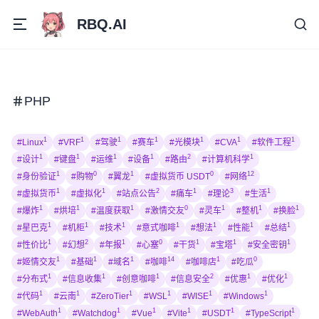
RBQ.AI
PHP
1
1
1
1
1
1
1
#Linux
#VRF
#驾驶
#赛车
#光模块
#CVA
#软件工程
1
1
1
1
2
1
#设计
#键盘
#运维
#设备
#路由
#计算机科学
1
0
1
0
12
#身份验证
#购物
#翼龙
#虚拟货币 USDT
#网络
1
1
2
1
3
1
#虚拟货币
#虚拟化
#站点公告
#痛车
#理论
#生活
1
1
1
0
1
1
1
#爆炸
#烘培
#温度获取
#激情交友
#灵车
#整机
#换脸
1
1
1
1
1
1
1
#星巴克
#机柜
#技术
#意式咖啡
#想法
#性能
#总结
1
2
1
0
1
1
1
#性价比
#幻想
#年报
#心塞
#干货
#宝塔
#安全密钥
1
1
1
14
1
0
#姬情交友
#基础
#域名
#咖啡
#咖啡店
#吃瓜
1
1
1
2
1
1
#分布式
#信息收集
#创意咖啡
#信息安全
#优惠
#优化
1
1
1
1
1
1
#代码
#云南
#ZeroTier
#WSL
#WISE
#Windows
1
1
1
1
1
1
#WebAuth
#Watchdog
#Vue
#Vite
#USDT
#TypeScript