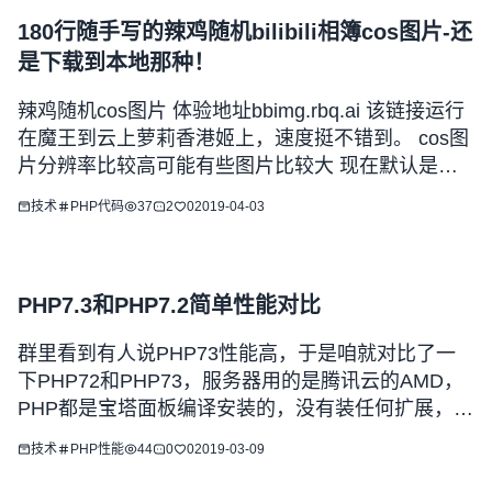
180行随手写的辣鸡随机bilibili相簿cos图片-还
是下载到本地那种！
辣鸡随机cos图片 体验地址bbimg.rbq.ai 该链接运行
在魔王到云上萝莉香港姬上，速度挺不错到。 cos图
片分辨率比较高可能有些图片比较大 现在默认是每
日Top50 功能 图片文件缓存到本地目录（不是直接
技术
PHP
代码
37
2
0
2019-04-03
重定向） 可以排除大于/小于指定大小到图片（解决
沙雕表情包和长长长图） 允许设置最大存储
PHP7.3和PHP7.2简单性能对比
群里看到有人说PHP73性能高，于是咱就对比了一
下PHP72和PHP73，服务器用的是腾讯云的AMD，
PHP都是宝塔面板编译安装的，没有装任何扩展，参
数也没调优，下面请看图。 测试文件使用的是
技术
PHP
性能
44
0
0
2019-03-09
PHP72，Zend的micro_bench（PHP73的测试文件
在PHP72跑不了，所以统一使用PHP72