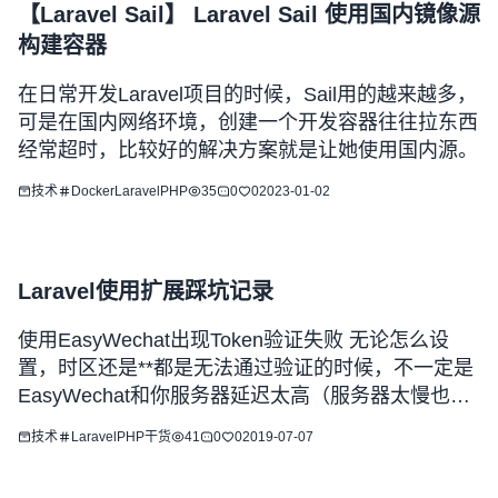
【Laravel Sail】 Laravel Sail 使用国内镜像源
构建容器
在日常开发Laravel项目的时候，Sail用的越来越多，
可是在国内网络环境，创建一个开发容器往往拉东西
经常超时，比较好的解决方案就是让她使用国内源。
技术
Docker
Laravel
PHP
35
0
0
2023-01-02
Laravel使用扩展踩坑记录
使用EasyWechat出现Token验证失败 无论怎么设
置，时区还是**都是无法通过验证的时候，不一定是
EasyWechat和你服务器延迟太高（服务器太慢也
会）的问题，而大概率是你同时使用了Debuger这个
技术
Laravel
PHP
干货
41
0
0
2019-07-07
扩展。他会在你页面注入他的代码，所以你怎么验证
都不会通过