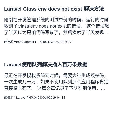
Laravel Class env does not exist 解决方法
刚刚在开发管理系统的测试单例的时候，运行的时候
收到了Class env does not exist的错误。 这个错误想
了半天以为是咱代码写错了，然后搜索了半天发现是
与TELESCOPE冲突了。 这个的解决方法就是，编
技术
BUG
Laravel
PHP
40
0
0
2019-06-17
辑根目录的phpunit.xml 在php哪里添加 <server
name="T
Laravel使用队列解决插入百万条数据
最近在开发授权系统到时候，需要大量生成授权码，
一次生成几十万，如果不使用队列那么应用程序肯定
直接将卡死了。 这篇文章记录了下队列到使用，希
望看到这篇文章到你对laravel对认识有一定对提升。
技术
Laravel
PHP
46
0
0
2019-04-14
可以在项目内善用队列做到性能对提升。 首先我们
需要创建一个 job 可以使用命令 php artisan m