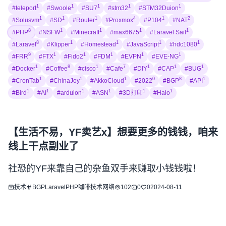
1
1
1
1
1
#teleport
#Swoole
#SU7
#stm32
#STM32Duion
1
1
1
4
1
2
#Solusvm
#SD
#Router
#Proxmox
#P104
#NAT
8
1
1
1
1
#PHP
#NSFW
#Minecraft
#max6675
#Laravel Sail
8
1
1
1
1
#Laravel
#Klipper
#Homestead
#JavaScript
#hdc1080
9
1
1
1
1
1
#FRR
#FTX
#Fido2
#FDM
#EVPN
#EVE-NG
1
8
1
7
1
1
1
#Docker
#Coffee
#cisco
#Cafe
#DIY
#CAP
#BUG
1
1
1
0
8
1
#CronTab
#ChinaJoy
#AkkoCloud
#2022
#BGP
#API
1
1
1
1
1
1
#Bird
#AI
#arduion
#ASN
#3D打印
#Halo
【生活不易，YF卖艺x】想要更多的钱钱，咱来
线上干点副业了
社恐的YF来靠自己的杂鱼双手来赚取小钱钱啦！
技术
BGP
Laravel
PHP
咖啡
技术
网络
102
0
0
2024-08-11